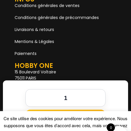
Conditions générales de ventes
Conditions générales de précommandes
Livraisons & retours
Mentions & Légales
Paiements
HOBBY ONE
15 Boulevard Voltaire
75011 PARIS
Mail. hobby1shop@gmail.com
Tél. 01 402 11 402
NOUS SUIVRE
Ajouter au panier
Ce site utilise des cookies pour améliorer votre expérience. Nous
supposons que vous êtes d’accord avec cela, mais vous pouvez
0