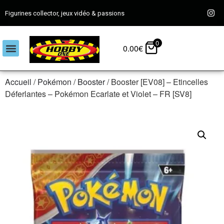
Figurines collector, jeux vidéo & passions
0
0.00
€
Accueil
/
Pokémon
/
Booster
/ Booster [EV08] – Etincelles
Déferlantes – Pokémon Ecarlate et Violet – FR [SV8]