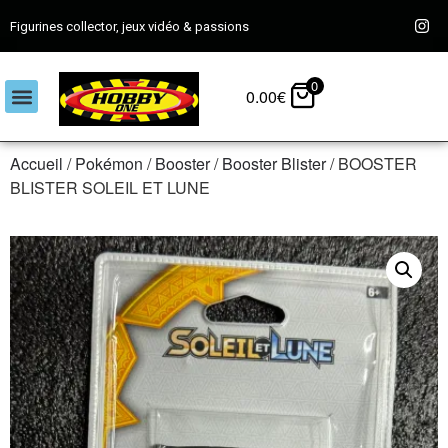
Figurines collector, jeux vidéo & passions
0
0.00
€
Accueil
/
Pokémon
/
Booster
/
Booster Blister
/ BOOSTER
BLISTER SOLEIL ET LUNE