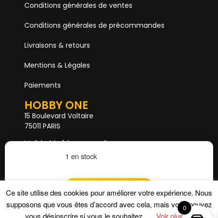
Conditions générales de ventes
Conditions générales de précommandes
Livraisons & retours
Mentions & Légales
Paiements
HOBBY ONE
15 Boulevard Voltaire
75011 PARIS
Mail. hobby1shop@gmail.com
Tél. 01 402 11 402
1 en stock
NOUS SUIVRE
Ajouter au panier
Ce site utilise des cookies pour améliorer votre expérience. Nous
supposons que vous êtes d’accord avec cela, mais vous pouvez
0
vous désinscrire si vous le souhaitez.
Voir plus