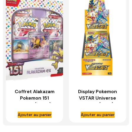
Coffret Alakazam
Display Pokemon
Pokemon 151
VSTAR Universe
Français (EV3.5) –
Japonais (S12A) –
ASMODEE
ASMODEE
Ajouter au panier
Ajouter au panier