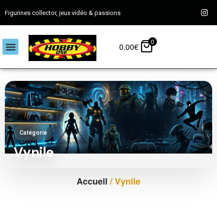
Figurines collector, jeux vidéo & passions
0
0.00
€
Catégorie
Vynile
Accueil
/ Vynile