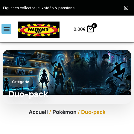
Figurines collector, jeux vidéo & passions
0
0.00
€
Catégorie
Duo-pack
Accueil
/
Pokémon
/ Duo-pack