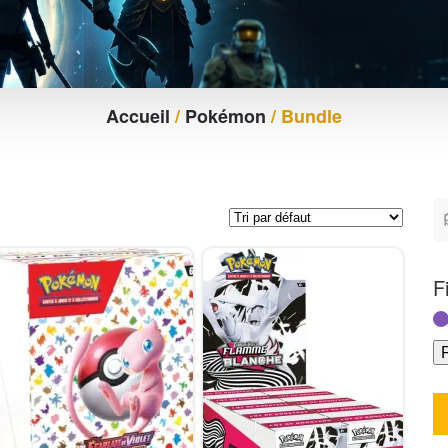
Accueil
/
Pokémon
/ Bundle
F
F