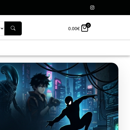
0
0.00
€