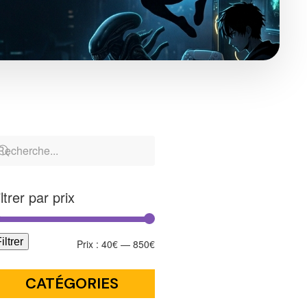
iltrer par prix
iltrer
Prix :
40€
—
850€
CATÉGORIES