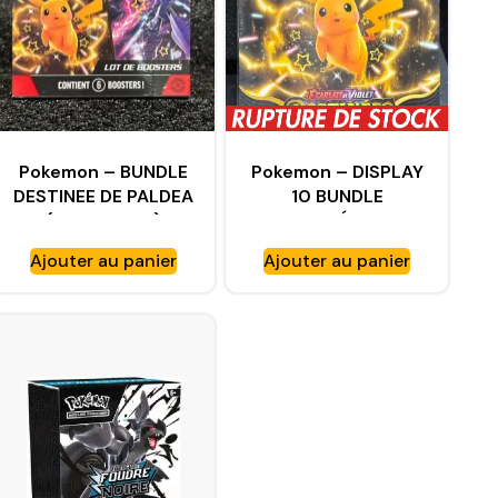
Pokemon – BUNDLE
Pokemon – DISPLAY
DESTINEE DE PALDEA
10 BUNDLE
(6 BOOSTER)
DESTINÉES DE
PALDEA (FR)
Ajouter au panier
Ajouter au panier
(60BOOSTERS)