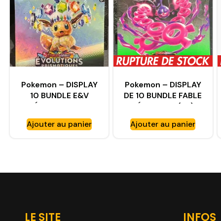
Pokemon – DISPLAY
Pokemon – DISPLAY
10 BUNDLE E&V
DE 10 BUNDLE FABLE
ÉVOLUTIONS
NÉBULEUSE (FR)
PRISMATIQUES (FR)
(60BOOSTERS)
Ajouter au panier
Ajouter au panier
(60BOOSTERS)
LE SITE
INFOS