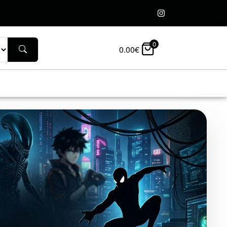
0
0.00
€