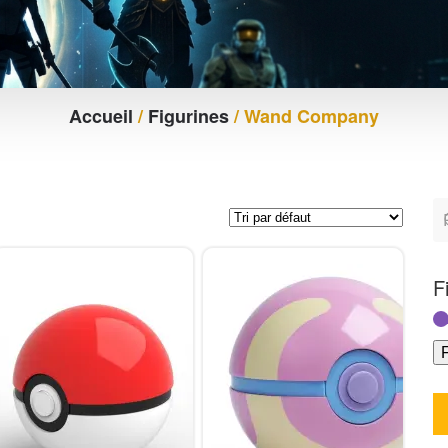
Accueil
/
Figurines
/ Wand Company
F
F