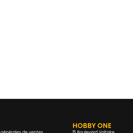
HOBBY ONE
 générales de ventes
15 Boulevard Voltaire