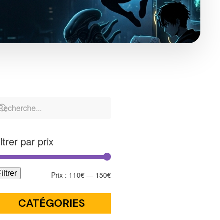
iltrer par prix
iltrer
Prix :
110€
—
150€
CATÉGORIES