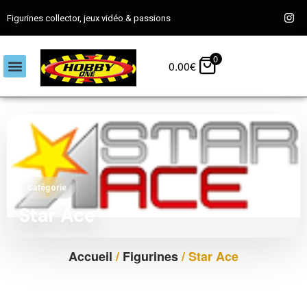
Figurines collector, jeux vidéo & passions
0
0.00
€
Catégorie
Star Ace
Accueil
/
Figurines
/ Star Ace