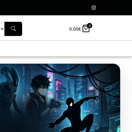
0
0.00
€