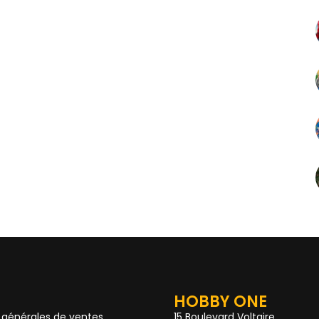
HOBBY ONE
 générales de ventes
15 Boulevard Voltaire