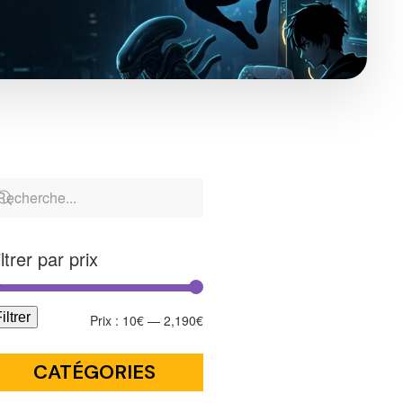
iltrer par prix
iltrer
Prix :
10€
—
2,190€
CATÉGORIES