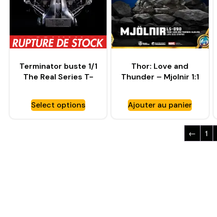
Terminator buste 1/1
Thor: Love and
The Real Series T-
Thunder – Mjolnir 1:1
800 Endoskeleton
Scale Statue –
Skull – BLITZWAY
BEAST KINGDOM
Select options
Ajouter au panier
←
1