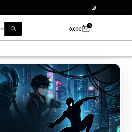
0
0.00
€