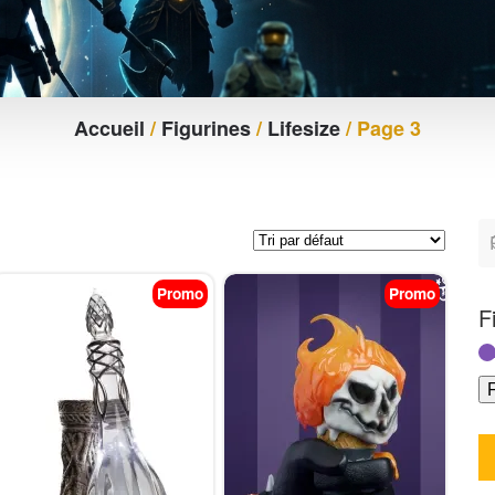
Accueil
/
Figurines
/
Lifesize
/ Page 3
Promo
Promo
F
F