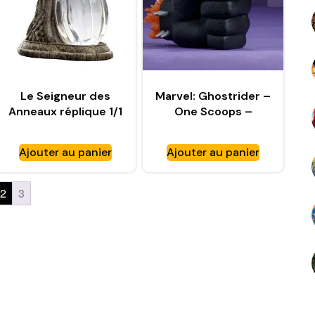
Le Seigneur des
Marvel: Ghostrider –
Anneaux réplique 1/1
One Scoops –
Galadriel’s Phial –
SIDESHOW TOYS
WETA WORKSHOP
Ajouter au panier
Ajouter au panier
2
3