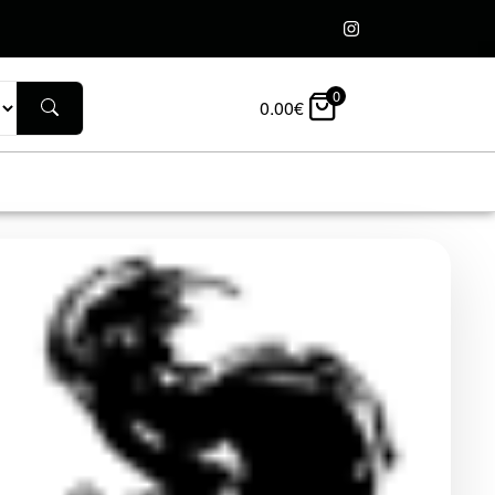
0
0.00
€