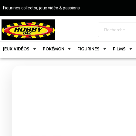
Figurines collector, jeux vidéo & passions
JEUX VIDÉOS
POKÉMON
FIGURINES
FILMS
Catégorie