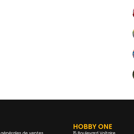
HOBBY ONE
 générales de ventes
15 Boulevard Voltaire