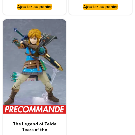
COMPAGNY
Prime 3 Ver. – GOOD
Ajouter au panier
Ajouter au panier
SMILE COMPAGNY
The Legend of Zelda
Tears of the