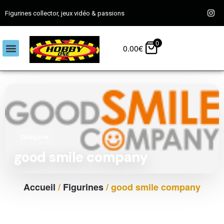
Figurines collector, jeux vidéo & passions
0
0.00
€
Catégorie
good smile company
Accueil
/
Figurines
/ good smile company