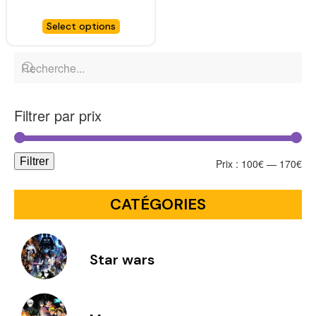
Kingdomfigurine Figma
Link Tears of the
Select options
Kingdom Ver. DX Edition
– GOOD SMILE COMPANY
Filtrer par prix
Filtrer
Prix :
100€
—
170€
CATÉGORIES
Star wars