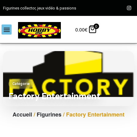
Figurines collector, jeux vidéo & passions
0
0.00
€
Catégorie
Factory Entertainment
Accueil
/
Figurines
/ Factory Entertainment