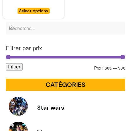
Croft – DARK HORSE
Select options
Filtrer par prix
Filtrer
Prix :
60€
—
90€
CATÉGORIES
Star wars