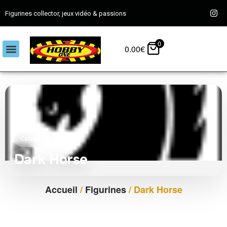
Figurines collector, jeux vidéo & passions
0
0.00
€
Catégorie
Dark Horse
Accueil
/
Figurines
/ Dark Horse