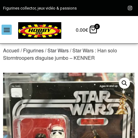
Figurines collector, jeux vidéo & passions
0
0.00
€
Accueil
/
Figurines
/
Star Wars
/ Star Wars : Han solo
Stormtroopers disguise jumbo – KENNER