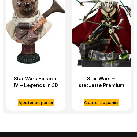
Star Wars Episode
Star Wars –
IV – Legends in 3D
statuette Premium
buste 1/2 Tusken
Format General
Raider – GENTLE
Grievous –
Ajouter au panier
Ajouter au panier
GIANT
SIDESHOW