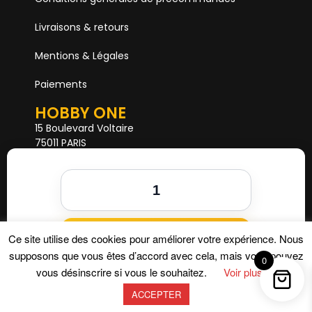
Livraisons & retours
Mentions & Légales
Paiements
HOBBY ONE
15 Boulevard Voltaire
75011 PARIS
Mail. hobby1shop@gmail.com
Tél. 01 402 11 402
NOUS SUIVRE
Ajouter au panier
Ce site utilise des cookies pour améliorer votre expérience. Nous
supposons que vous êtes d’accord avec cela, mais vous pouvez
0
vous désinscrire si vous le souhaitez.
Voir plus
ACCEPTER
Hobby One © 2026 – Tous droits réservés